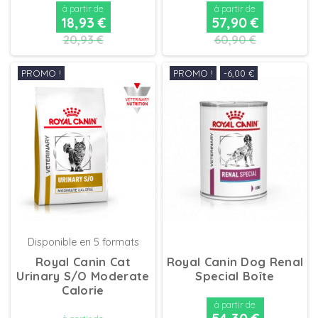
à partir de
à partir de
18,93 €
57,90 €
20,93 €
60,90 €
PROMO !
PROMO !
-6,00 €
DÉTAILS
DÉTAILS
Disponible en 5 formats
Royal Canin Cat
Royal Canin Dog Renal
Urinary S/O Moderate
Special Boîte
Calorie
à partir de