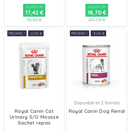
à partir de
à partir de
17,42 €
18,70 €
19,42 €
20,70 €
PROMO !
-2,00 €
PROMO !
-3,00 €
DÉTAILS
DÉTAILS
Disponible en 2 formats
Royal Canin Cat
Royal Canin Dog Renal
Urinary S/O Mousse
Sachet repas