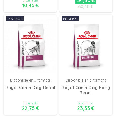
54,30 €
à partir de
10,45 €
60,30 €
PROMO !
PROMO !
DÉTAILS
DÉTAILS
Disponible en 3 formats
Disponible en 3 formats
Royal Canin Dog Renal
Royal Canin Dog Early
Renal
à partir de
à partir de
22,75 €
23,33 €