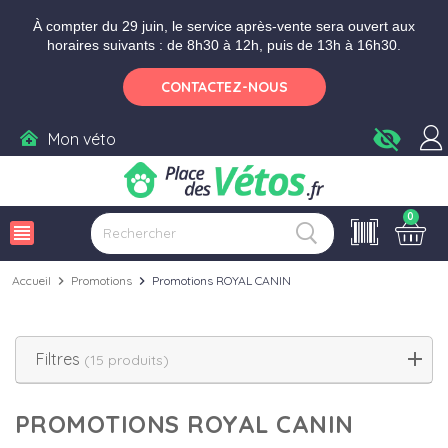
Aller aux paramètres d'accessibilité
Menu
Aller au contenu
À compter du 29 juin, le service après-vente sera ouvert aux
horaires suivants : de 8h30 à 12h, puis de 13h à 16h30.
CONTACTEZ-NOUS
visibility_off
Mon véto
0
view_headline
Accueil
chevron_right
Promotions
chevron_right
Promotions ROYAL CANIN
Filtres
(15 produits)
PROMOTIONS ROYAL CANIN