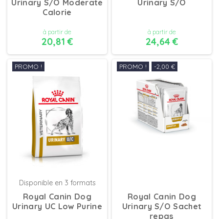
Urinary S/O Moderate
Urinary S/O
Calorie
à partir de
à partir de
20,81 €
24,64 €
PROMO !
PROMO !
-2,00 €
DÉTAILS
DÉTAILS
Disponible en 3 formats
Royal Canin Dog
Royal Canin Dog
Urinary UC Low Purine
Urinary S/O Sachet
repas