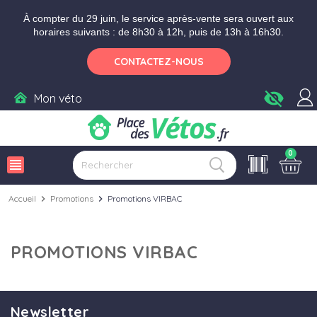
Aller aux paramètres d'accessibilité
Menu
Aller au contenu
À compter du 29 juin, le service après-vente sera ouvert aux
horaires suivants : de 8h30 à 12h, puis de 13h à 16h30.
CONTACTEZ-NOUS
visibility_off
Mon véto
0
view_headline
Accueil
chevron_right
Promotions
chevron_right
Promotions VIRBAC
PROMOTIONS VIRBAC
Newsletter