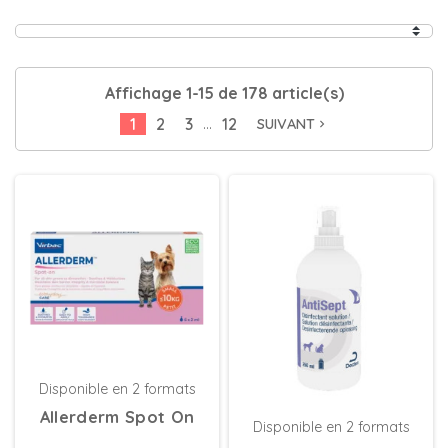
Affichage 1-15 de 178 article(s)
…
1
2
3
12
SUIVANT
navigate_next
Disponible en 2 formats
Allerderm Spot On
Disponible en 2 formats