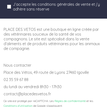
J’accepte les conditions générales de vente et j’y
adhère sans réserve
PLACE DES VETOS est une boutique en ligne créée par
des vétérinaires soucieux de la santé de vos
compagnons. Le site est spécialisé dans la vente
d’aliments et de produits vétérinaires pour les animaux
de compagnie.
Nous contacter
Place des Vétos, 49 route de Lyons 27460 Igoville
02 35 59 67 88
du lundi au vendredi 8h30 - 17h30
contact@placedesvetos.fr
Ce site est protégé par reCAPTCHA. Les
Règles de confidentialité
et les
Conditions d'utilisation
de Google s'appliquent.