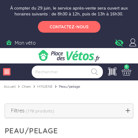
Aller aux paramètres d'accessibilité
Menu
Aller au contenu
À compter du 29 juin, le service après-vente sera ouvert aux
horaires suivants : de 8h30 à 12h, puis de 13h à 16h30.
CONTACTEZ-NOUS
visibility_off
Mon véto
0
view_headline
Accueil
chevron_right
Chien
chevron_right
HYGIENE
chevron_right
Peau/pelage
Filtres
(178 produits)
PEAU/PELAGE