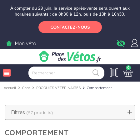
Aller aux paramètres d'accessibilité
Menu
Aller au contenu
À compter du 29 juin, le service après-vente sera ouvert aux
horaires suivants : de 8h30 à 12h, puis de 13h à 16h30.
CONTACTEZ-NOUS
visibility_off
Mon véto
0
view_headline
Accueil
chevron_right
Chat
chevron_right
PRODUITS VETERINAIRES
chevron_right
Comportement
Filtres
(57 produits)
COMPORTEMENT