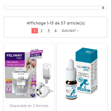
Affichage 1-15 de 57 article(s)
1
2
3
4
SUIVANT
navigate_next
Disponible en 2 formats