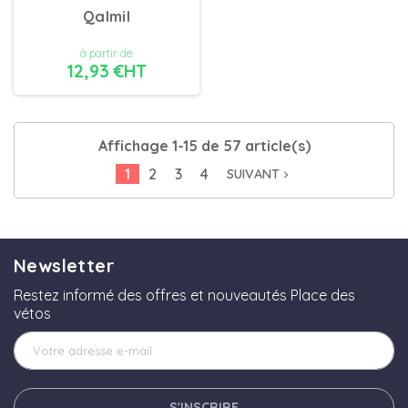
Qalmil
à partir de
12,93 €HT
DÉTAILS
Affichage 1-15 de 57 article(s)
1
2
3
4
SUIVANT
navigate_next
Newsletter
Restez informé des offres et nouveautés Place des
vétos
S'INSCRIRE