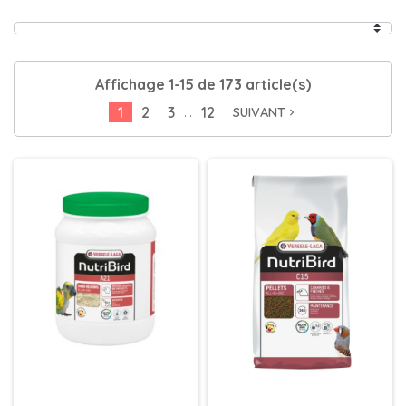
Affichage 1-15 de 173 article(s)
…
1
2
3
12
SUIVANT
navigate_next