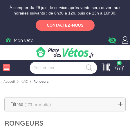
Aller aux paramètres d'accessibilité
Menu
Aller au contenu
À compter du 29 juin, le service après-vente sera ouvert aux
horaires suivants : de 8h30 à 12h, puis de 13h à 16h30.
CONTACTEZ-NOUS
visibility_off
Mon véto
0
view_headline
Accueil
chevron_right
NAC
chevron_right
Rongeurs
Filtres
(173 produits)
RONGEURS