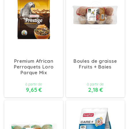
Premium African
Boules de graisse
Perroquets Loro
Fruits + Baies
Parque Mix
à partir de
à partir de
9,65 €
2,18 €
DÉTAILS
DÉTAILS