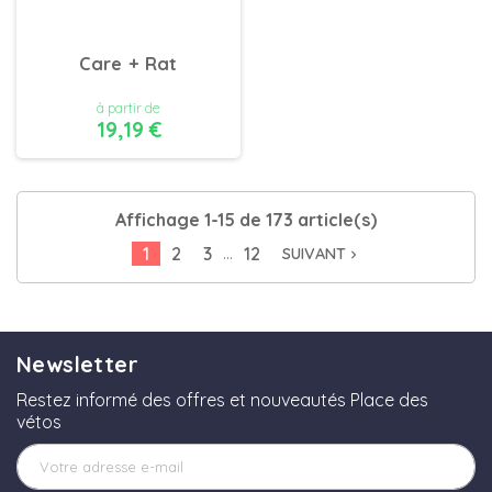
Care + Rat
à partir de
19,19 €
DÉTAILS
Affichage 1-15 de 173 article(s)
…
1
2
3
12
SUIVANT
navigate_next
Newsletter
Restez informé des offres et nouveautés Place des
vétos