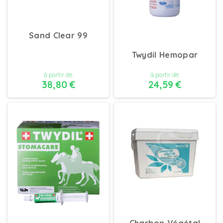
Sand Clear 99
Twydil Hemopar
à partir de
à partir de
38,80 €
24,59 €
DÉTAILS
DÉTAILS
Charbon Végétal