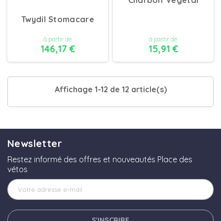
Twydil Stomacare
à partir de
à partir de
146,17 €
15,91 €
DÉTAILS
Affichage 1-12 de 12 article(s)
DÉTAILS
Newsletter
Restez informé des offres et nouveautés Place des
vétos
S'INSCRIRE