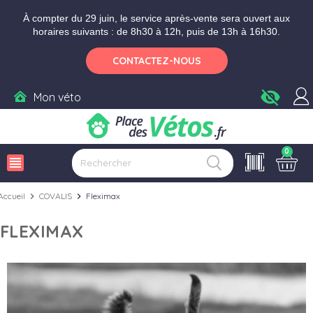
Aller aux paramètres d'accessibilité
Menu
Aller au contenu
À compter du 29 juin, le service après-vente sera ouvert aux
horaires suivants : de 8h30 à 12h, puis de 13h à 16h30.
CONTACTEZ-NOUS
visibility_off
Mon véto
0
view_headline
Accueil
chevron_right
COVALIS
chevron_right
Fleximax
FLEXIMAX