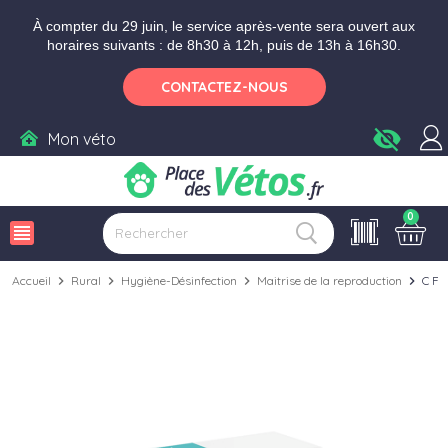
Aller aux paramètres d'accessibilité
Menu
Aller au contenu
Ajouter au panier
À compter du 29 juin, le service après-vente sera ouvert aux
horaires suivants : de 8h30 à 12h, puis de 13h à 16h30.
CONTACTEZ-NOUS
visibility_off
Mon véto
0
view_headline
Accueil
chevron_right
Rural
chevron_right
Hygiène-Désinfection
chevron_right
Maitrise de la reproduction
chevron_right
C Fo