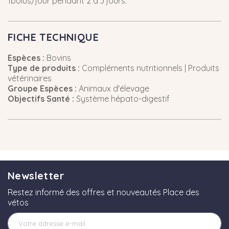
1bolus/jour pendant 2 à 3 jours.
FICHE TECHNIQUE
Espèces :
Bovins
Type de produits :
Compléments nutritionnels | Produits
vétérinaires
Groupe Espèces :
Animaux d'élevage
Objectifs Santé :
Système hépato-digestif
Newsletter
Restez informé des offres et nouveautés Place des
vétos