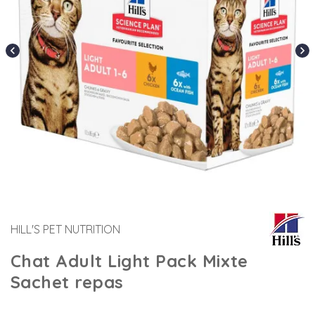
chevron_left
chevron_right
HILL'S PET NUTRITION
Chat Adult Light Pack Mixte
Sachet repas