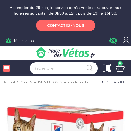
Aller aux paramètres d'accessibilité
Menu
Aller au contenu
Ajouter au panier
À compter du 29 juin, le service après-vente sera ouvert aux
horaires suivants : de 8h30 à 12h, puis de 13h à 16h30.
CONTACTEZ-NOUS
visibility_off
Mon véto
0
view_headline
Accueil
chevron_right
Chat
chevron_right
ALIMENTATION
chevron_right
Alimentation Premium
chevron_right
Chat Adult Ligh