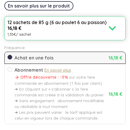
En savoir plus sur le produit
12 sachets de 85 g (6 au poulet 6 au poisson)
expand_more
16,18 €
1,35€/ sachet
Fréquence
Achat en une fois
16,18 €
Abonnement
En savoir plus
Offre découverte : -5%
sur votre 1ère
commande en abonnement (1 fois par client).
➜ En cliquant sur « s'abonner », la 1ère
16,18 €
commande est créée à la validation du panier.
➜ Sans engagement : abonnement modifiable
ou résiliable à tout moment.
➜ Les prix peuvent varier : le tarif appliqué est
celui en vigueur lors de chaque commande.