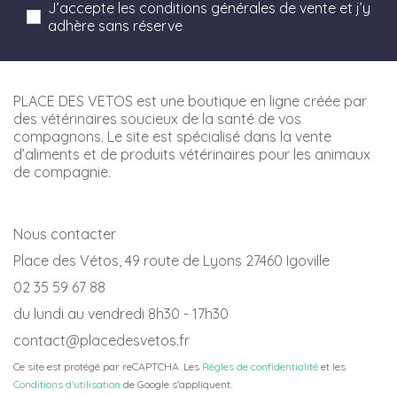
J’accepte les conditions générales de vente et j’y
adhère sans réserve
PLACE DES VETOS est une boutique en ligne créée par
des vétérinaires soucieux de la santé de vos
compagnons. Le site est spécialisé dans la vente
d’aliments et de produits vétérinaires pour les animaux
de compagnie.
Nous contacter
Place des Vétos, 49 route de Lyons 27460 Igoville
02 35 59 67 88
du lundi au vendredi 8h30 - 17h30
contact@placedesvetos.fr
Ce site est protégé par reCAPTCHA. Les
Règles de confidentialité
et les
Conditions d'utilisation
de Google s'appliquent.