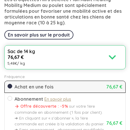
Mobility Medium au poulet sont spécialement
formulées pour favoriser une mobilité active et des
articulations en bonne santé chez les chiens de
moyenne race (10 à 25 kg).
En savoir plus sur le produit
Sac de 14 kg
expand_more
76,67 €
5,48€/ kg
Fréquence
Achat en une fois
76,67 €
Abonnement
En savoir plus
Offre découverte : -5%
sur votre 1ère
commande en abonnement (1 fois par client).
➜ En cliquant sur « s'abonner », la 1ère
76,67 €
commande est créée à la validation du panier.
➜ Sans engagement : abonnement modifiable