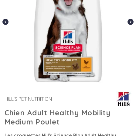
chevron_left
chevron_right
HILL'S PET NUTRITION
Chien Adult Healthy Mobility
Medium Poulet
Les croquettes Hill's Science Plan Adult Healthy