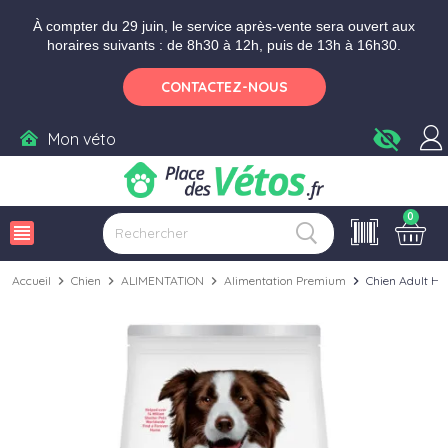
Aller aux paramètres d'accessibilité
Menu
Aller au contenu
Ajouter au panier
À compter du 29 juin, le service après-vente sera ouvert aux
horaires suivants : de 8h30 à 12h, puis de 13h à 16h30.
CONTACTEZ-NOUS
visibility_off
Mon véto
0
view_headline
Accueil
chevron_right
Chien
chevron_right
ALIMENTATION
chevron_right
Alimentation Premium
chevron_right
Chien Adult He