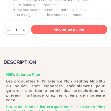
ou résiliable à tout moment.
➜ Les prix peuvent varier : le tarif appliqué est
celui en vigueur lors de chaque commande.
Ajouter au panier
remove
add
DESCRIPTION
Hill's Science Plan
Les croquettes Hill’s Science Plan Healthy Mobility
au poulet, sont élaborées spécialement pour
garantir une bonne santé des articulations et
prévenir l’arthrose chez les chiens de moyenne
race.
Pourquoi choisir les croquettes Hill’s Science Plan