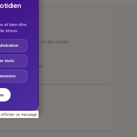
otidien
e et bien-être
de stress.
ux âgés des chiens et des chats.
énération
paupières.
1er mois
té imbibé de lotion.
tensions
›
m
 afficher ce message