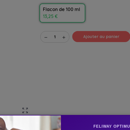
Flacon de 100 ml
13,25 €
Ajouter au panier
remove
add
zoom_out_map
FELIWAY OPTIM