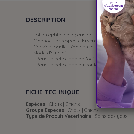
jours
d'apaisement
continu
DESCRIPTION
Lotion ophtalmologique pour l'hygiène et le rin
Cleanocular respecte la sensibilité des yeux f
Convient particulièrement aux chiens ayant de
Mode d'emploi :
- Pour un nettoyage de l'oeil du chien ou du c
- Pour un nettoyage du contour de l'oeil : essu
FICHE TECHNIQUE
Espèces :
Chats | Chiens
Groupe Espèces :
Chats | Chiens
Type de Produit Veterinaire :
Soins des yeux