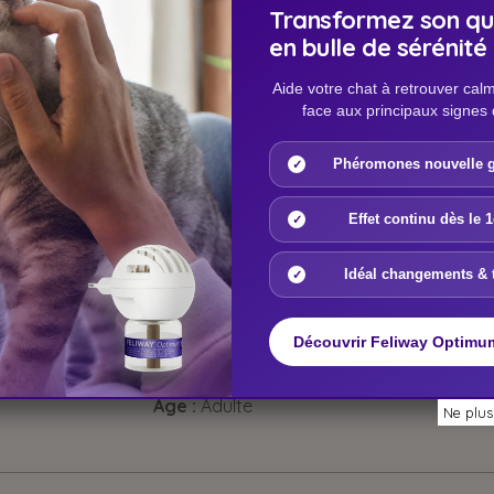
Transformez son qu
en bulle de sérénité
Aide votre chat à retrouver calm
face aux principaux signes 
çage de l'oeil.
ragiles. Il permet de combattre la sécheresse oculaire des ye
Phéromones nouvelle g
s yeux fragiles.
hat : quelques gouttes dans l'oeil puis masser doucement les 
Effet continu dès le 
yer avec précaution l'oeil de l'animal, à l'aide d'un tampon oua
Idéal changements & 
Découvrir Feliway Optimu
Type de produits :
Produits vétérinaires
Age :
Adulte
Ne plus