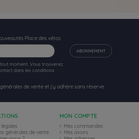
nouveautés Place des vétos
ABONNEMENT
 tout moment. Vous trouverez
ntact dans les conditions
 générales de vente et j’y adhère sans réserve
ATIONS
MON COMPTE
 légales
Mes commandes
ns générales de vente
Mes avoirs
mes-nous ?
Mes adresses