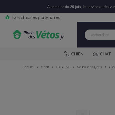
Aller aux paramètres d'accessibilité
Menu
Aller au contenu
Ajouter au panier
À compter du 29 juin, le service après-ve
Nos cliniques partenaires
CHIEN
CHAT
Accueil
Chat
HYGIENE
Soins des yeux
Cle
chevron_right
chevron_right
chevron_right
chevron_right