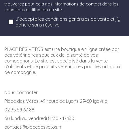
trouverez pour cela nos informations de contact dans les
conditions d'utilisation du site.
J’accepte les conditions générales de vente et j’y
adhère sans réserve
PLACE DES VETOS est une boutique en ligne créée par
des vétérinaires soucieux de la santé de vos
compagnons. Le site est spécialisé dans la vente
d’aliments et de produits vétérinaires pour les animaux
de compagnie.
Nous contacter
Place des Vétos, 49 route de Lyons 27460 Igoville
02 35 59 67 88
du lundi au vendredi 8h30 - 17h30
contact@placedesvetos.fr