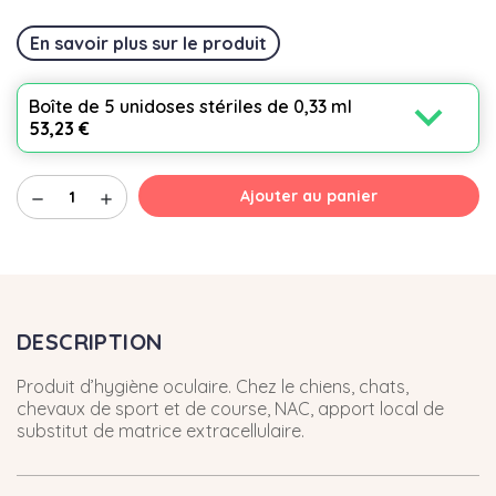
En savoir plus sur le produit
expand_more
Boîte de 5 unidoses stériles de 0,33 ml
53,23 €
Ajouter au panier
remove
add
DESCRIPTION
Produit d’hygiène oculaire. Chez le chiens, chats,
chevaux de sport et de course, NAC, apport local de
substitut de matrice extracellulaire.