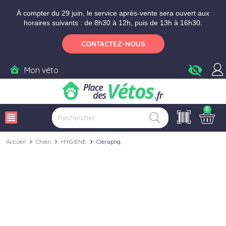
Aller aux paramètres d'accessibilité
Menu
Aller au contenu
Ajouter au panier
À compter du 29 juin, le service après-vente sera ouvert aux
horaires suivants : de 8h30 à 12h, puis de 13h à 16h30.
CONTACTEZ-NOUS
visibility_off
Mon véto
0
view_headline
Accueil
chevron_right
Chien
chevron_right
HYGIENE
chevron_right
Clerapliq