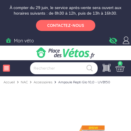
Aller aux paramètres d'accessibilité
Menu
Aller au contenu
Ajouter au panier
À compter du 29 juin, le service après-vente sera ouvert aux
horaires suivants : de 8h30 à 12h, puis de 13h à 16h30.
CONTACTEZ-NOUS
visibility_off
Mon véto
0
view_headline
Accueil
chevron_right
NAC
chevron_right
Accessoires
chevron_right
Ampoule Repti Glo 10,0 - UVB150