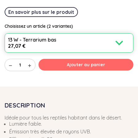
En savoir plus sur le produit
Choisissez un article
(2 variantes)
expand_more
13 W - Terrarium bas
27,07 €
Ajouter au panier
remove
add
DESCRIPTION
Idéale pour tous les reptiles habitant dans le désert.
Lumière faible.
Émission très élevée de rayons UVB.