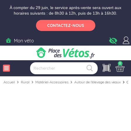
Aller aux paramètres d'accessibilité
Menu
Aller au contenu
Ajouter au panier
À compter du 29 juin, le service après-vente sera ouvert aux
horaires suivants : de 8h30 à 12h, puis de 13h à 16h30.
CONTACTEZ-NOUS
visibility_off
Mon véto
0
view_headline
Accueil
chevron_right
Rural
chevron_right
Matériel-Accessoires
chevron_right
Autour de l'élevage des veaux
chevron_right
Co