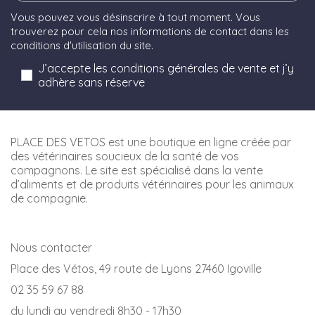
Vous pouvez vous désinscrire à tout moment. Vous
trouverez pour cela nos informations de contact dans les
conditions d'utilisation du site.
J’accepte les conditions générales de vente et j’y
adhère sans réserve
PLACE DES VETOS est une boutique en ligne créée par
des vétérinaires soucieux de la santé de vos
compagnons. Le site est spécialisé dans la vente
d’aliments et de produits vétérinaires pour les animaux
de compagnie.
Nous contacter
Place des Vétos, 49 route de Lyons 27460 Igoville
02 35 59 67 88
du lundi au vendredi 8h30 - 17h30