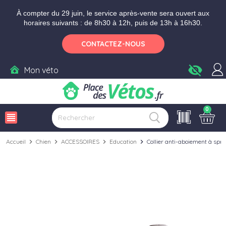
Aller aux paramètres d'accessibilité
Menu
Aller au contenu
Ajouter au panier
À compter du 29 juin, le service après-vente sera ouvert aux
horaires suivants : de 8h30 à 12h, puis de 13h à 16h30.
CONTACTEZ-NOUS
visibility_off
Mon véto
0
view_headline
Accueil
chevron_right
Chien
chevron_right
ACCESSOIRES
chevron_right
Education
chevron_right
Collier anti-aboiement à sp