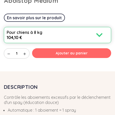
Aboistop Medium
En savoir plus sur le produit
expand_more
Pour chiens à 8 kg
104,10 €
Ajouter au panier
remove
add
DESCRIPTION
Contrôle les aboiements excessifs par le déclenchement
d'un spay (éducation douce)
Automatique : 1 aboiement = 1 spray