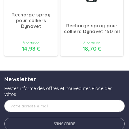
Recharge spray
pour colliers
Recharge spray pour
Dynavet
colliers Dynavet 150 ml
à partir de
à partir de
14,98 €
18,70 €
DÉTAILS
DÉTAILS
Newsletter
Restez informé des offres et nouveautés Place des
vétos
S'INSCRIRE