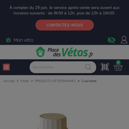
Aller aux paramètres d'accessibilité
Menu
Aller au contenu
Ajouter au panier
À compter du 29 juin, le service après-vente sera ouvert aux
horaires suivants : de 8h30 à 12h, puis de 13h à 16h30.
CONTACTEZ-NOUS
visibility_off
Mon véto
0
view_headline
Accueil
chevron_right
Chien
chevron_right
PRODUITS VETERINAIRES
chevron_right
Cupridote