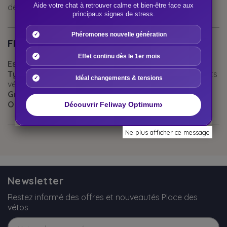
de réponse favorable au zinc.
Aide votre chat à retrouver calme et bien-être face aux
principaux signes de stress.
Phéromones nouvelle génération
FICHE TECHNIQUE
Effet continu dès le 1er mois
Espèces :
Chats | Chiens
Type de produits :
Compléments nutritionnels | Produits
Idéal changements & tensions
vétérinaires
Groupe Espèces :
Chats | Chiens
Objectifs Santé :
Vitamines et minéraux
›
Découvrir Feliway Optimum
Ne plus afficher ce message
Newsletter
Restez informé des offres et nouveautés Place des
vétos