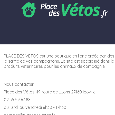
PLACE DES VETOS est une boutique en ligne créée par des 
la santé de vos compagnons. Le site est spécialisé dans la
produits vétérinaires pour les animaux de compagnie.
Nous contacter
Place des Vétos, 49 route de Lyons 27460 Igoville
02 35 59 67 88
du lundi au vendredi 8h30 - 17h30