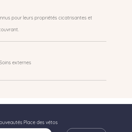
nnus pour leurs propriétés cicatrisantes et
couvrant.
 Soins externes
nouveautés Place des vétos