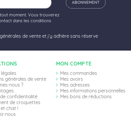
ABONNEMENT
 tout moment. Vous trouverez
ntact dans les conditions
 générales de vente et j’y adhère sans réserve
ATIONS
MON COMPTE
 légales
Mes commandes
ns générales de vente
Mes avoirs
mes-nous ?
Mes adresses
ntages
Mes informations personnelles
 de confidentialité
Mes bons de réductions
ent de croquettes
et chat !
ez-nous