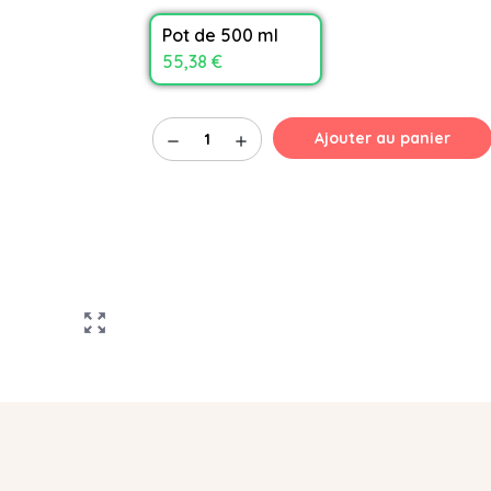
Pot de 500 ml
55,38 €
Ajouter au panier
remove
add
zoom_out_map