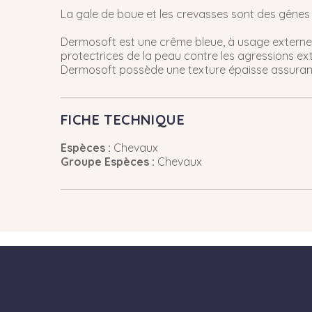
La gale de boue et les crevasses sont des gênes 
Dermosoft est une crême bleue, à usage externe, 
protectrices de la peau contre les agressions ext
Dermosoft possède une texture épaisse assurant 
FICHE TECHNIQUE
Espèces :
Chevaux
Groupe Espèces :
Chevaux