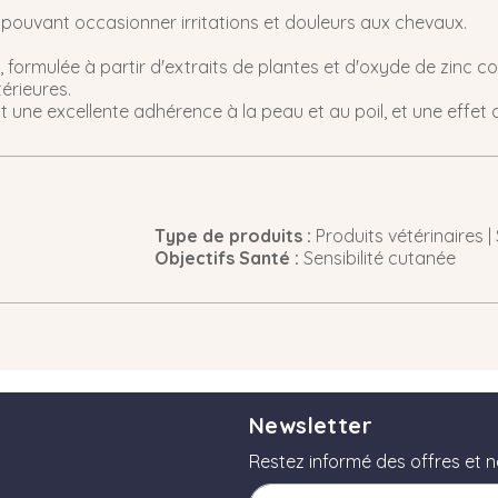
pouvant occasionner irritations et douleurs aux chevaux.
formulée à partir d'extraits de plantes et d'oxyde de zinc co
érieures.
une excellente adhérence à la peau et au poil, et une effet 
Type de produits :
Produits vétérinaires |
Objectifs Santé :
Sensibilité cutanée
Newsletter
Restez informé des offres et 