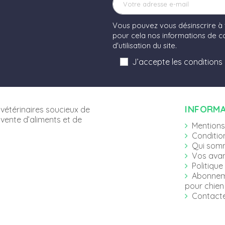
Vous pouvez vous désinscrire à
pour cela nos informations de co
d'utilisation du site.
J’accepte les conditions
INFORM
vétérinaires soucieux de
 vente d’aliments et de
Mentions
Conditio
Qui som
Vos ava
Politique
Abonnem
pour chien 
Contact