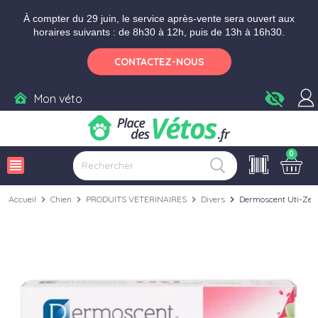
Aller aux paramètres d'accessibilité
Menu
Aller au contenu
Ajouter au panier
À compter du 29 juin, le service après-vente sera ouvert aux
horaires suivants : de 8h30 à 12h, puis de 13h à 16h30.
CONTACTEZ-NOUS
visibility_off
Mon véto
0
view_headline
Accueil
chevron_right
Chien
chevron_right
PRODUITS VETERINAIRES
chevron_right
Divers
chevron_right
Dermoscent Uti-Zen