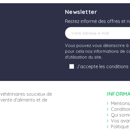
Newsletter
Restez informé des offres et 
Vous pouvez vous désinscrire à
pour cela nos informations de co
d'utilisation du site.
J’accepte les conditions
INFORM
vétérinaires soucieux de
 vente d’aliments et de
Mentions
Conditio
Qui som
Vos ava
Politique