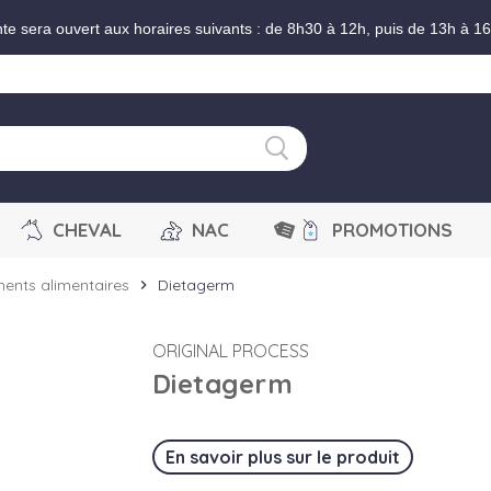
nte sera ouvert aux horaires suivants : de 8h30 à 12h, puis de 13h à 1
CHEVAL
NAC
PROMOTIONS
ents alimentaires
Dietagerm
chevron_right
ORIGINAL PROCESS
Dietagerm
En savoir plus sur le produit