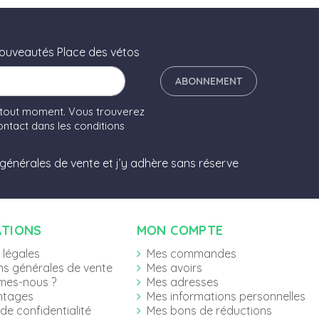
nouveautés Place des vétos
ABONNEMENT
 tout moment. Vous trouverez
ntact dans les conditions
 générales de vente et j’y adhère sans réserve
ATIONS
MON COMPTE
 légales
Mes commandes
ns générales de vente
Mes avoirs
mes-nous ?
Mes adresses
ntages
Mes informations personnelles
 de confidentialité
Mes bons de réductions