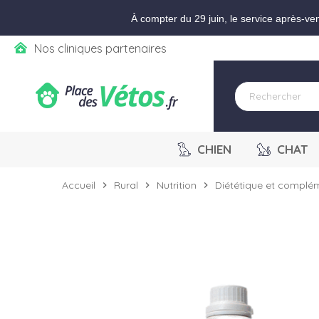
Aller aux paramètres d'accessibilité
Menu
Aller au contenu
Ajouter au panier
À compter du 29 juin, le service après-ve
Nos cliniques partenaires
CHIEN
CHAT
Accueil
Rural
Nutrition
Diététique et complém
chevron_right
chevron_right
chevron_right