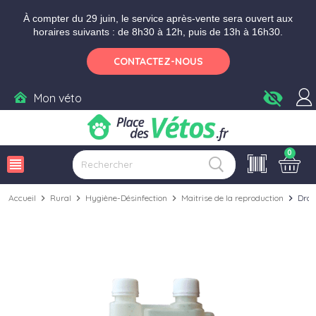
Aller aux paramètres d'accessibilité
Menu
Aller au contenu
Ajouter au panier
À compter du 29 juin, le service après-vente sera ouvert aux
horaires suivants : de 8h30 à 12h, puis de 13h à 16h30.
CONTACTEZ-NOUS
visibility_off
Mon véto
0
view_headline
Accueil
chevron_right
Rural
chevron_right
Hygiène-Désinfection
chevron_right
Maitrise de la reproduction
chevron_right
Drai