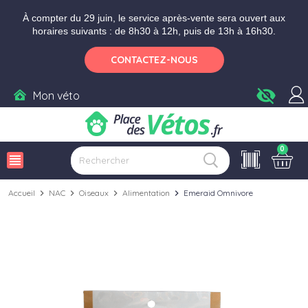
Aller aux paramètres d'accessibilité
Menu
Aller au contenu
Ajouter au panier
À compter du 29 juin, le service après-vente sera ouvert aux
horaires suivants : de 8h30 à 12h, puis de 13h à 16h30.
CONTACTEZ-NOUS
visibility_off
Mon véto
0
view_headline
Accueil
chevron_right
NAC
chevron_right
Oiseaux
chevron_right
Alimentation
chevron_right
Emeraid Omnivore