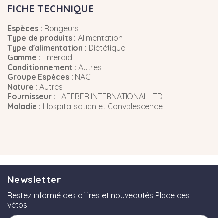
FICHE TECHNIQUE
Espèces :
Rongeurs
Type de produits :
Alimentation
Type d'alimentation :
Diététique
Gamme :
Emeraid
Conditionnement :
Autres
Groupe Espèces :
NAC
Nature :
Autres
Fournisseur :
LAFEBER INTERNATIONAL LTD
Maladie :
Hospitalisation et Convalescence
Newsletter
Restez informé des offres et nouveautés Place des
vétos