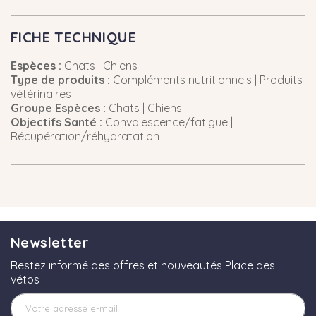
FICHE TECHNIQUE
Espèces :
Chats | Chiens
Type de produits :
Compléments nutritionnels | Produits
vétérinaires
Groupe Espèces :
Chats | Chiens
Objectifs Santé :
Convalescence/fatigue |
Récupération/réhydratation
Newsletter
Restez informé des offres et nouveautés Place des
vétos