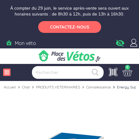
Aller aux paramètres d'accessibilité
Menu
Aller au contenu
Ajouter au panier
À compter du 29 juin, le service après-vente sera ouvert aux
horaires suivants : de 8h30 à 12h, puis de 13h à 16h30.
CONTACTEZ-NOUS
visibility_off
Mon véto
0
view_headline
Accueil
chevron_right
Chat
chevron_right
PRODUITS VETERINAIRES
chevron_right
Convalescence
chevron_right
Energy Supp