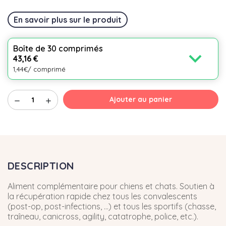
En savoir plus sur le produit
Boîte de 30 comprimés
expand_more
43,16 €
1,44€/ comprimé
Ajouter au panier
remove
add
DESCRIPTION
Aliment complémentaire pour chiens et chats. Soutien à
la récupération rapide chez tous les convalescents
(post-op, post-infections, ...) et tous les sportifs (chasse,
traîneau, canicross, agility, catatrophe, police, etc.).