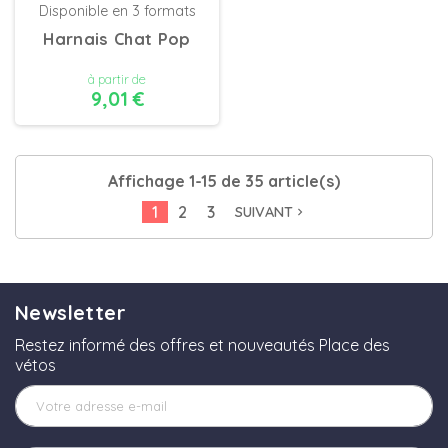
Disponible en 3 formats
Harnais Chat Pop
à partir de
9,01 €
DÉTAILS
Affichage 1-15 de 35 article(s)
1
2
3
SUIVANT
navigate_next
Newsletter
Restez informé des offres et nouveautés Place des
vétos