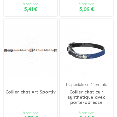
à partir de
à partir de
5,41 €
5,09 €
DÉTAILS
DÉTAILS
Disponible en 4 formats
Collier chat Art Sportiv
Collier chat cuir
synthétique avec
porte-adresse
à partir de
à partir de