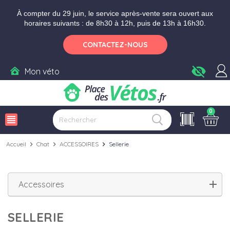
Aller aux paramètres d'accessibilité
Menu
Aller au contenu
À compter du 29 juin, le service après-vente sera ouvert aux
horaires suivants : de 8h30 à 12h, puis de 13h à 16h30.
CONTACTEZ-NOUS
visibility_off
Mon véto
0
view_headline
Accueil
chevron_right
Chat
chevron_right
ACCESSOIRES
chevron_right
Sellerie
Accessoires
SELLERIE