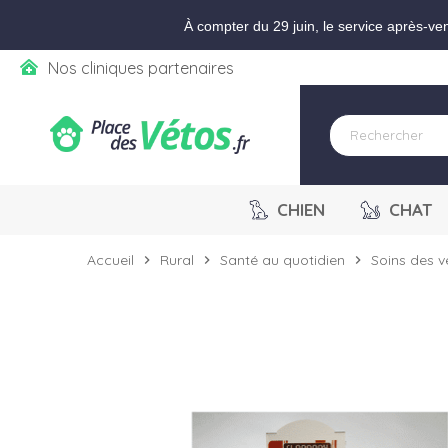
Aller aux paramètres d'accessibilité
Menu
Aller au contenu
Ajouter au panier
À compter du 29 juin, le service après-ve
Nos cliniques partenaires
CHIEN
CHAT
Accueil
Rural
Santé au quotidien
Soins des 
chevron_right
chevron_right
chevron_right