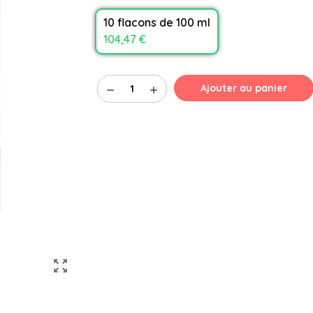
10 flacons de 100 ml
104,47 €
Ajouter au panier
remove
add
zoom_out_map