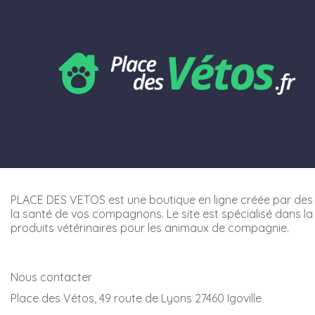
PLACE DES VETOS est une boutique en ligne créée par des 
la santé de vos compagnons. Le site est spécialisé dans la
produits vétérinaires pour les animaux de compagnie.
Nous contacter
Place des Vétos, 49 route de Lyons 27460 Igoville