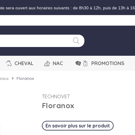
nte sera ouvert aux horaires suivants : de 8h30 à 12h, puis de 13h à 1
CHEVAL
NAC
PROMOTIONS
veaux
Floranox
chevron_right
TECHNOVET
Floranox
En savoir plus sur le produit