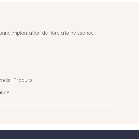
onne implantation de flore à la naissance.
nels | Produits
ance