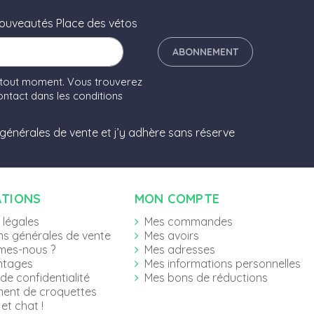
nouveautés Place des vétos
ABONNEMENT
 tout moment. Vous trouverez
ntact dans les conditions
 générales de vente et j’y adhère sans réserve
ATIONS
MON COMPTE
 légales
Mes commandes
ns générales de vente
Mes avoirs
mes-nous ?
Mes adresses
ntages
Mes informations personnelles
 de confidentialité
Mes bons de réductions
ent de croquettes
et chat !