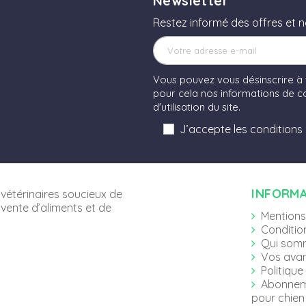
Newsletter
Restez informé des offres et 
Vous pouvez vous désinscrire à
pour cela nos informations de co
d'utilisation du site.
J’accepte les conditions
INFORM
vétérinaires soucieux de
 vente d’aliments et de
Mentions
Conditio
Qui som
Vos ava
Politique
Abonnem
pour chien 