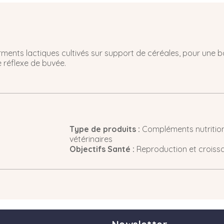
ments lactiques cultivés sur support de céréales, pour une b
 réflexe de buvée.
Type de produits :
Compléments nutrition
vétérinaires
Objectifs Santé :
Reproduction et croiss