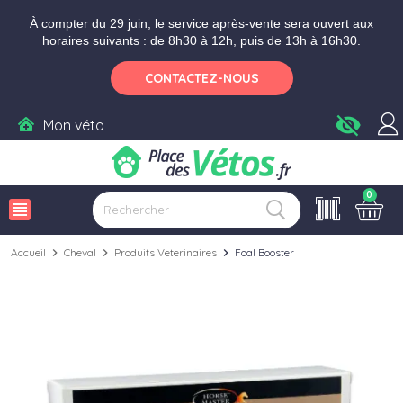
Aller aux paramètres d'accessibilité
Menu
Aller au contenu
Ajouter au panier
À compter du 29 juin, le service après-vente sera ouvert aux
horaires suivants : de 8h30 à 12h, puis de 13h à 16h30.
CONTACTEZ-NOUS
visibility_off
Mon véto
0
view_headline
Accueil
chevron_right
Cheval
chevron_right
Produits Veterinaires
chevron_right
Foal Booster