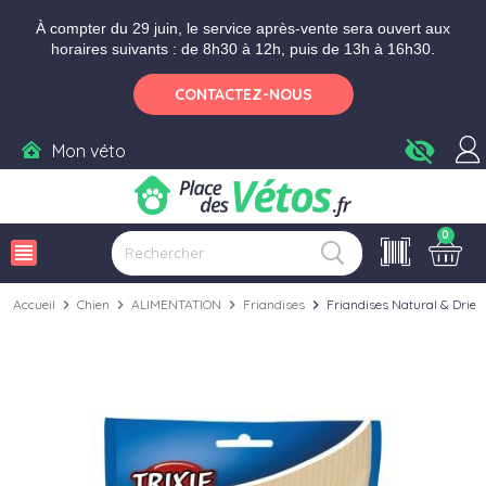
Aller aux paramètres d'accessibilité
Menu
Aller au contenu
Ajouter au panier
À compter du 29 juin, le service après-vente sera ouvert aux
horaires suivants : de 8h30 à 12h, puis de 13h à 16h30.
CONTACTEZ-NOUS
visibility_off
Mon véto
0
view_headline
Accueil
chevron_right
Chien
chevron_right
ALIMENTATION
chevron_right
Friandises
chevron_right
Friandises Natural & Dried