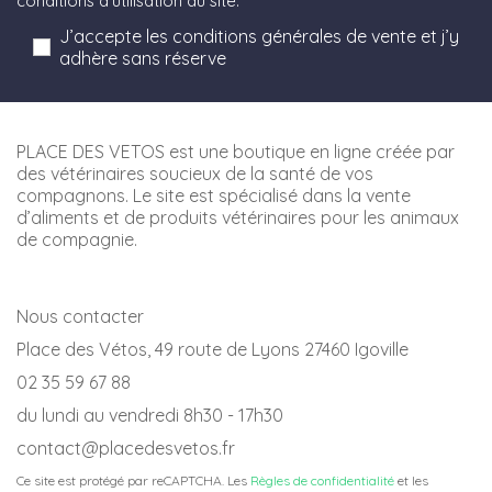
conditions d'utilisation du site.
J’accepte les conditions générales de vente et j’y
adhère sans réserve
PLACE DES VETOS est une boutique en ligne créée par
des vétérinaires soucieux de la santé de vos
compagnons. Le site est spécialisé dans la vente
d’aliments et de produits vétérinaires pour les animaux
de compagnie.
Nous contacter
Place des Vétos, 49 route de Lyons 27460 Igoville
02 35 59 67 88
du lundi au vendredi 8h30 - 17h30
contact@placedesvetos.fr
Ce site est protégé par reCAPTCHA. Les
Règles de confidentialité
et les