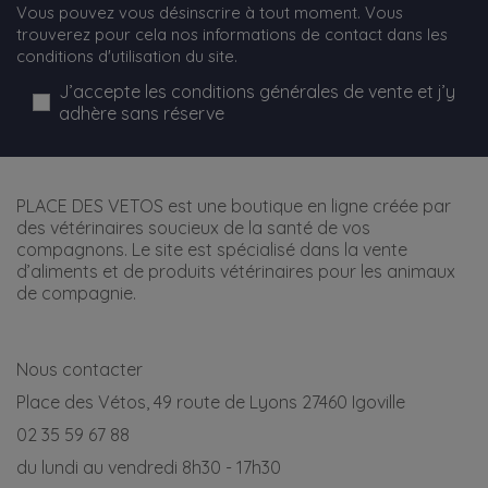
Vous pouvez vous désinscrire à tout moment. Vous
trouverez pour cela nos informations de contact dans les
conditions d'utilisation du site.
J’accepte les conditions générales de vente et j’y
adhère sans réserve
PLACE DES VETOS est une boutique en ligne créée par
des vétérinaires soucieux de la santé de vos
compagnons. Le site est spécialisé dans la vente
d’aliments et de produits vétérinaires pour les animaux
de compagnie.
Nous contacter
Place des Vétos, 49 route de Lyons 27460 Igoville
02 35 59 67 88
du lundi au vendredi 8h30 - 17h30