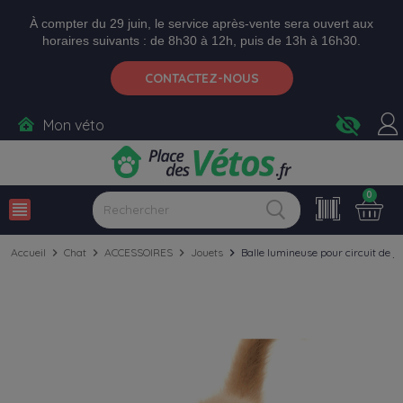
Aller aux paramètres d'accessibilité
Menu
Aller au contenu
Ajouter au panier
À compter du 29 juin, le service après-vente sera ouvert aux
horaires suivants : de 8h30 à 12h, puis de 13h à 16h30.
CONTACTEZ-NOUS
visibility_off
Mon véto
0
view_headline
Accueil
chevron_right
Chat
chevron_right
ACCESSOIRES
chevron_right
Jouets
chevron_right
Balle lumineuse pour circuit de j