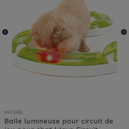
chevron_left
chevron_right
MATERIEL
Balle lumineuse pour circuit de