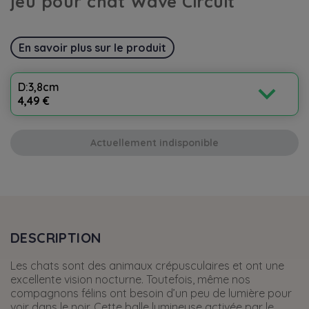
jeu pour chat Wave Circuit
En savoir plus sur le produit
expand_more
D:3,8cm
4,49 €
Actuellement indisponible
DESCRIPTION
Les chats sont des animaux crépusculaires et ont une
excellente vision nocturne. Toutefois, même nos
compagnons félins ont besoin d’un peu de lumière pour
voir dans le noir. Cette balle lumineuse activée par le