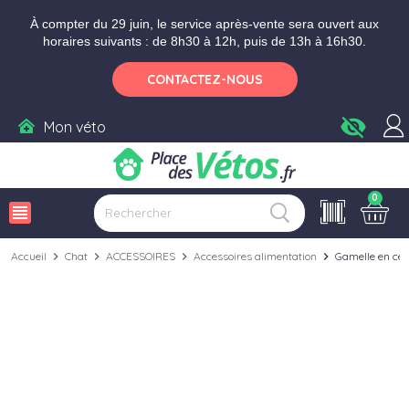
Aller aux paramètres d'accessibilité
Menu
Aller au contenu
Ajouter au panier
À compter du 29 juin, le service après-vente sera ouvert aux
horaires suivants : de 8h30 à 12h, puis de 13h à 16h30.
CONTACTEZ-NOUS
visibility_off
Mon véto
0
view_headline
Accueil
chevron_right
Chat
chevron_right
ACCESSOIRES
chevron_right
Accessoires alimentation
chevron_right
Gamelle en cé