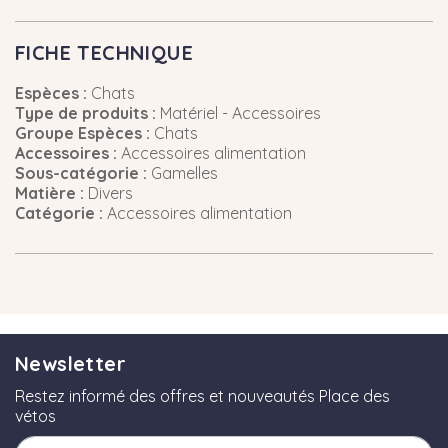
FICHE TECHNIQUE
Espèces :
Chats
Type de produits :
Matériel - Accessoires
Groupe Espèces :
Chats
Accessoires :
Accessoires alimentation
Sous-catégorie :
Gamelles
Matière :
Divers
Catégorie :
Accessoires alimentation
Newsletter
Restez informé des offres et nouveautés Place des
vétos