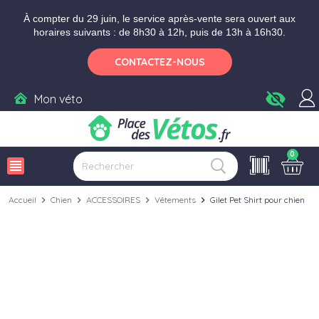
Aller aux paramètres d'accessibilité
Menu
Aller au contenu
Ajouter au panier
À compter du 29 juin, le service après-vente sera ouvert aux
horaires suivants : de 8h30 à 12h, puis de 13h à 16h30.
CONTACTEZ-NOUS
visibility_off
Mon véto
0
view_headline
Accueil
chevron_right
Chien
chevron_right
ACCESSOIRES
chevron_right
Vêtements
chevron_right
Gilet Pet Shirt pour chien