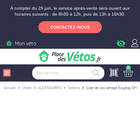
Aller aux paramètres d'accessibilité
Menu
Aller au contenu
Ajouter au panier
À compter du 29 juin, le service après-vente sera ouvert aux
horaires suivants : de 8h30 à 12h, puis de 13h à 16h30.
CONTACTEZ-NOUS
visibility_off
Mon véto
0
view_headline
Accueil
chevron_right
Chien
chevron_right
ACCESSOIRES
chevron_right
Sellerie
chevron_right
Gilet de sauvetage Ezydog DFD