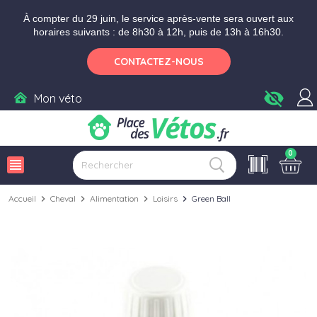
Aller aux paramètres d'accessibilité
Menu
Aller au contenu
Ajouter au panier
À compter du 29 juin, le service après-vente sera ouvert aux
horaires suivants : de 8h30 à 12h, puis de 13h à 16h30.
CONTACTEZ-NOUS
visibility_off
Mon véto
0
view_headline
Accueil
chevron_right
Cheval
chevron_right
Alimentation
chevron_right
Loisirs
chevron_right
Green Ball