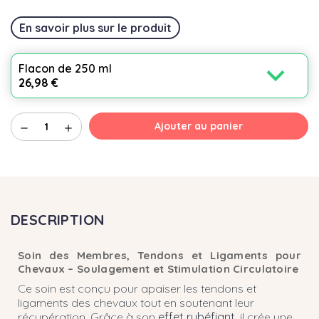
En savoir plus sur le produit
expand_more
Flacon de 250 ml
26,98 €
Ajouter au panier
remove
add
DESCRIPTION
Soin des Membres, Tendons et Ligaments pour
Chevaux – Soulagement et Stimulation Circulatoire
Ce soin est conçu pour apaiser les tendons et
ligaments des chevaux tout en soutenant leur
récupération. Grâce à son
effet rubéfiant
, il crée une