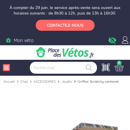
Aller aux paramètres d'accessibilité
Menu
Aller au contenu
Ajouter au panier
À compter du 29 juin, le service après-vente sera ouvert aux
horaires suivants : de 8h30 à 12h, puis de 13h à 16h30.
CONTACTEZ-NOUS
visibility_off
Mon véto
0
view_headline
Accueil
chevron_right
Chat
chevron_right
ACCESSOIRES
chevron_right
Jouets
chevron_right
Griffoir Scratchy cartonné