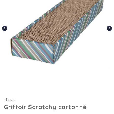
chevron_left
chevron_right
TRIXIE
Griffoir Scratchy cartonné