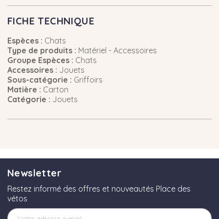
FICHE TECHNIQUE
Espèces :
Chats
Type de produits :
Matériel - Accessoires
Groupe Espèces :
Chats
Accessoires :
Jouets
Sous-catégorie :
Griffoirs
Matière :
Carton
Catégorie :
Jouets
Newsletter
Restez informé des offres et nouveautés Place des
vétos