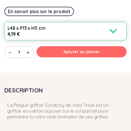
En savoir plus sur le produit
expand_more
L48 x P13 x H5 cm
4,19 €
Ajouter au panier
remove
add
DESCRIPTION
La Plaque griffoir Scratchy de chez Trixie est un
griffoir en carton à poser sur le sol parfait pour
permettre à votre chat l'entretien de ses griffes.