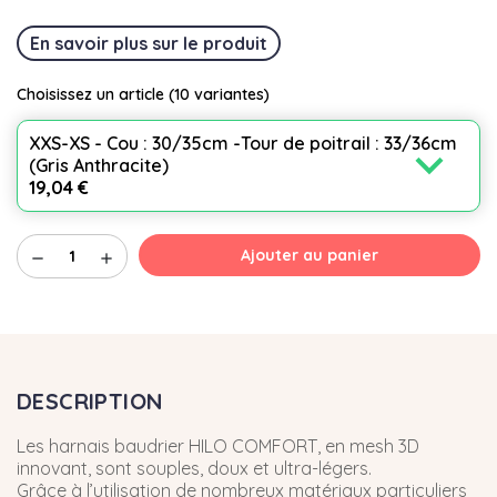
En savoir plus sur le produit
Choisissez un article
(10 variantes)
XXS-XS - Cou : 30/35cm -Tour de poitrail : 33/36cm
expand_more
(Gris Anthracite)
19,04 €
Ajouter au panier
remove
add
DESCRIPTION
Les harnais baudrier HILO COMFORT, en mesh 3D
innovant, sont souples, doux et ultra-légers.
Grâce à l’utilisation de nombreux matériaux particuliers