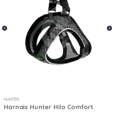
chevron_left
chevron_right
HUNTER
Harnais Hunter Hilo Comfort