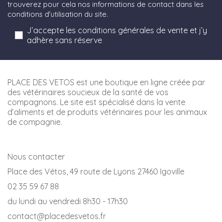
trouverez pour cela nos informations de contact dans les
conditions d'utilisation du site.
J’accepte les conditions générales de vente et j’y
adhère sans réserve
PLACE DES VETOS est une boutique en ligne créée par
des vétérinaires soucieux de la santé de vos
compagnons. Le site est spécialisé dans la vente
d’aliments et de produits vétérinaires pour les animaux
de compagnie.
Nous contacter
Place des Vétos, 49 route de Lyons 27460 Igoville
02 35 59 67 88
du lundi au vendredi 8h30 - 17h30
contact@placedesvetos.fr