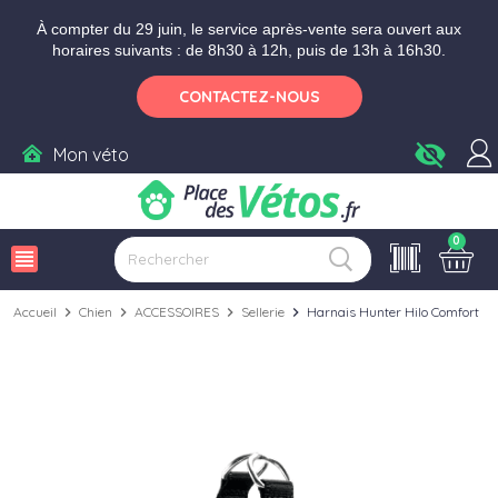
Aller aux paramètres d'accessibilité
Menu
Aller au contenu
Ajouter au panier
À compter du 29 juin, le service après-vente sera ouvert aux
horaires suivants : de 8h30 à 12h, puis de 13h à 16h30.
CONTACTEZ-NOUS
visibility_off
Mon véto
0
view_headline
Accueil
chevron_right
Chien
chevron_right
ACCESSOIRES
chevron_right
Sellerie
chevron_right
Harnais Hunter Hilo Comfort