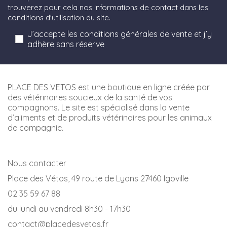
trouverez pour cela nos informations de contact dans les
conditions d'utilisation du site.
J’accepte les conditions générales de vente et j’y
adhère sans réserve
PLACE DES VETOS est une boutique en ligne créée par
des vétérinaires soucieux de la santé de vos
compagnons. Le site est spécialisé dans la vente
d’aliments et de produits vétérinaires pour les animaux
de compagnie.
Nous contacter
Place des Vétos, 49 route de Lyons 27460 Igoville
02 35 59 67 88
du lundi au vendredi 8h30 - 17h30
contact@placedesvetos.fr