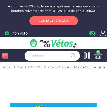
Aller aux paramètres d'accessibilité
Menu
Aller au contenu
Ajouter au panier
À compter du 29 juin, le service après-vente sera ouvert aux
horaires suivants : de 8h30 à 12h, puis de 13h à 16h30.
CONTACTEZ-NOUS
visibility_off
Mon véto
0
view_headline
Accueil
chevron_right
Chat
chevron_right
ACCESSOIRES
chevron_right
Soins
chevron_right
Bande cohésive Wrapz Funny Fa