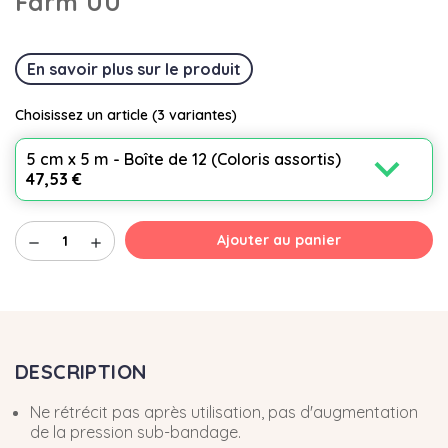
Farm UU
En savoir plus sur le produit
Choisissez un article
(3 variantes)
expand_more
5 cm x 5 m - Boîte de 12 (Coloris assortis)
47,53 €
Ajouter au panier
remove
add
DESCRIPTION
Ne rétrécit pas après utilisation, pas d'augmentation
de la pression sub-bandage.