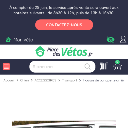
Aller aux paramètres d'accessibilité
Menu
Aller au contenu
Ajouter au panier
À compter du 29 juin, le service après-vente sera ouvert aux
horaires suivants : de 8h30 à 12h, puis de 13h à 16h30.
CONTACTEZ-NOUS
visibility_off
Mon véto
0
view_headline
Accueil
chevron_right
Chien
chevron_right
ACCESSOIRES
chevron_right
Transport
chevron_right
Housse de banquette arrière d