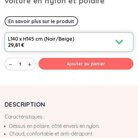
voiture en nylon et polaire
En savoir plus sur le produit
expand_more
L140 x H145 cm (Noir/Beige)
29,81 €
Ajouter au panier
remove
add
DESCRIPTION
Caractéristiques :
Dessus en polaire, côté envers en nylon.
Chaud, confortable et anti-dérapant.