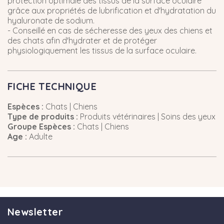
protection optimale des tissus de la surface oculaire
grâce aux propriétés de lubrification et d'hydratation du
hyaluronate de sodium.
- Conseillé en cas de sécheresse des yeux des chiens et
des chats afin d'hydrater et de protéger
physiologiquement les tissus de la surface oculaire.
FICHE TECHNIQUE
Espèces :
Chats | Chiens
Type de produits :
Produits vétérinaires | Soins des yeux
Groupe Espèces :
Chats | Chiens
Age :
Adulte
Newsletter