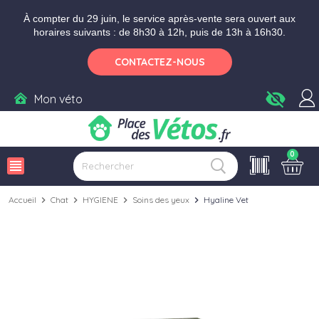
Aller aux paramètres d'accessibilité
Menu
Aller au contenu
Ajouter au panier
À compter du 29 juin, le service après-vente sera ouvert aux
horaires suivants : de 8h30 à 12h, puis de 13h à 16h30.
CONTACTEZ-NOUS
visibility_off
Mon véto
0
view_headline
Accueil
chevron_right
Chat
chevron_right
HYGIENE
chevron_right
Soins des yeux
chevron_right
Hyaline Vet