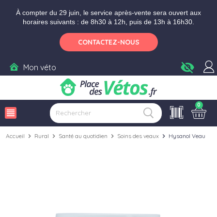
Aller aux paramètres d'accessibilité
Menu
Aller au contenu
Ajouter au panier
À compter du 29 juin, le service après-vente sera ouvert aux
horaires suivants : de 8h30 à 12h, puis de 13h à 16h30.
CONTACTEZ-NOUS
visibility_off
Mon véto
0
view_headline
Accueil
chevron_right
Rural
chevron_right
Santé au quotidien
chevron_right
Soins des veaux
chevron_right
Hysanol Veau