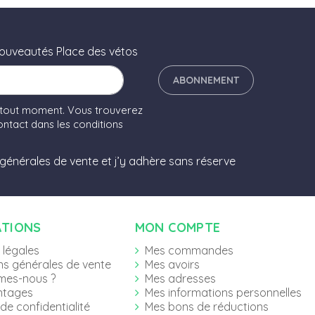
nouveautés Place des vétos
ABONNEMENT
 tout moment. Vous trouverez
ntact dans les conditions
 générales de vente et j’y adhère sans réserve
ATIONS
MON COMPTE
 légales
Mes commandes
ns générales de vente
Mes avoirs
mes-nous ?
Mes adresses
ntages
Mes informations personnelles
 de confidentialité
Mes bons de réductions