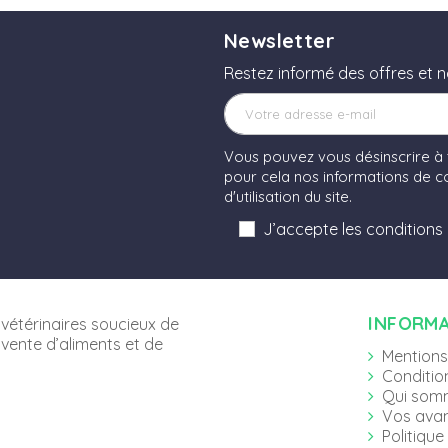
Newsletter
Restez informé des offres et 
Vous pouvez vous désinscrire à
pour cela nos informations de co
d'utilisation du site.
J’accepte les conditions
INFORM
vétérinaires soucieux de
 vente d’aliments et de
Mentions
Conditio
Qui som
Vos ava
Politique