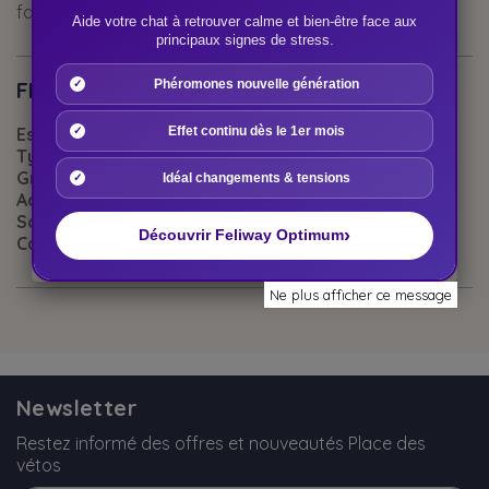
fanfreluches que vous agitez sous leur nez.
Aide votre chat à retrouver calme et bien-être face aux
principaux signes de stress.
FICHE TECHNIQUE
Phéromones nouvelle génération
Espèces :
Chats
Effet continu dès le 1er mois
Type de produits :
Matériel - Accessoires
Groupe Espèces :
Chats
Idéal changements & tensions
Accessoires :
Jouets
Sous-catégorie :
Cannes à pêche
›
Découvrir Feliway Optimum
Catégorie :
Jouets
Ne plus afficher ce message
Newsletter
Restez informé des offres et nouveautés Place des
vétos