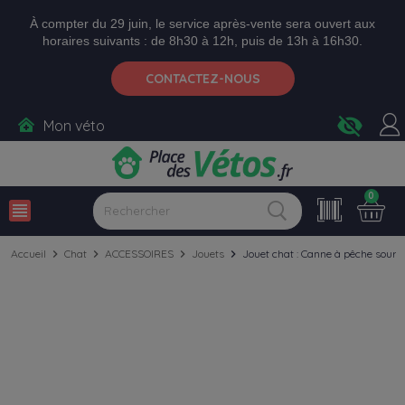
Aller aux paramètres d'accessibilité
Menu
Aller au contenu
Ajouter au panier
À compter du 29 juin, le service après-vente sera ouvert aux
horaires suivants : de 8h30 à 12h, puis de 13h à 16h30.
CONTACTEZ-NOUS
visibility_off
Mon véto
0
view_headline
Accueil
chevron_right
Chat
chevron_right
ACCESSOIRES
chevron_right
Jouets
chevron_right
Jouet chat : Canne à pêche souri