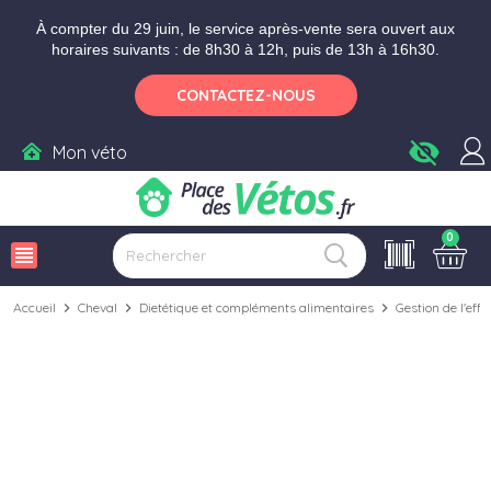
Aller aux paramètres d'accessibilité
Menu
Aller au contenu
Ajouter au panier
À compter du 29 juin, le service après-vente sera ouvert aux
horaires suivants : de 8h30 à 12h, puis de 13h à 16h30.
CONTACTEZ-NOUS
visibility_off
Mon véto
0
view_headline
Accueil
chevron_right
Cheval
chevron_right
Dietétique et compléments alimentaires
chevron_right
Gestion de l'effo