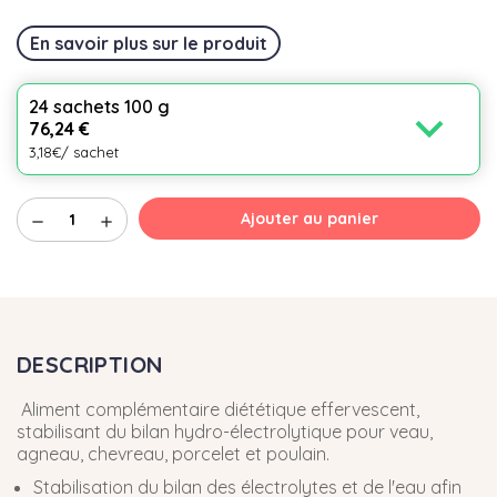
En savoir plus sur le produit
24 sachets 100 g
expand_more
76,24 €
3,18€/ sachet
Ajouter au panier
remove
add
DESCRIPTION
Aliment complémentaire diététique effervescent,
stabilisant du bilan hydro-électrolytique pour veau,
agneau, chevreau, porcelet et poulain.
Stabilisation du bilan des électrolytes et de l'eau afin