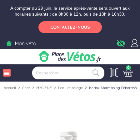
Aller aux paramètres d'accessibilité
Menu
Aller au contenu
Ajouter au panier
À compter du 29 juin, le service après-vente sera ouvert aux
horaires suivants : de 8h30 à 12h, puis de 13h à 16h30.
CONTACTEZ-NOUS
visibility_off
Mon véto
0
view_headline
Accueil
chevron_right
Chat
chevron_right
HYGIENE
chevron_right
Peau et pelage
chevron_right
Keriox Shampoing Séborrhée