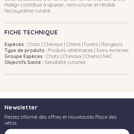
HaAg+ contribue à apaiser, restructurer et rétablir
l'écosystème cutané.
FICHE TECHNIQUE
Espèces :
Chats | Chevaux | Chiens | Furets | Rongeurs
Type de produits :
Produits vétérinaires | Soins externes
Groupe Espèces :
Chats | Chevaux | Chiens | NAC
Objectifs Santé :
Sensibilité cutanée
Newsletter
Restez informé des offres et nouveautés Place des
vétos