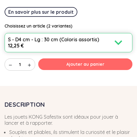
En savoir plus sur le produit
Choisissez un article
(2 variantes)
expand_more
S - D4 cm - Lg : 30 cm (Coloris assortis)
12,25 €
Ajouter au panier
remove
add
DESCRIPTION
Les jouets KONG Safestix sont idéaux pour jouer à
lancer et à rapporter.
Souples et pliables, ils stimulent la curiosité et le plaisir