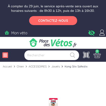
Aller aux paramètres d'accessibilité
Menu
Aller au contenu
Ajouter au panier
À compter du 29 juin, le service après-vente sera ouvert aux
horaires suivants : de 8h30 à 12h, puis de 13h à 16h30.
CONTACTEZ-NOUS
visibility_off
Mon véto
0
view_headline
Accueil
chevron_right
Chien
chevron_right
ACCESSOIRES
chevron_right
Jouets
chevron_right
Kong Stix Safestix