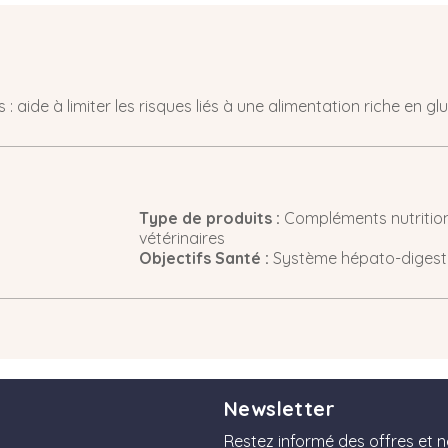
 aide à limiter les risques liés à une alimentation riche en glu
Type de produits :
Compléments nutrition
vétérinaires
Objectifs Santé :
Système hépato-digest
Newsletter
Restez informé des offres et 