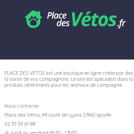
PLACE DES VETOS est une boutique en ligne créée par des 
la santé de vos compagnons. Le site est spécialisé dans la
produits vétérinaires pour les animaux de compagnie.
Nous contacter
Place des Vétos, 49 route de Lyons 27460 Igoville
02 35 59 67 88
du lundi au vendredi 8h30 - 17h30