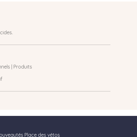
cides.
nels | Produits
if
nouveautés Place des vétos