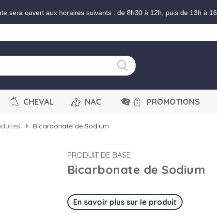
nte sera ouvert aux horaires suivants : de 8h30 à 12h, puis de 13h à 1
CHEVAL
NAC
PROMOTIONS
dultes
Bicarbonate de Sodium
chevron_right
PRODUIT DE BASE
Bicarbonate de Sodium
En savoir plus sur le produit