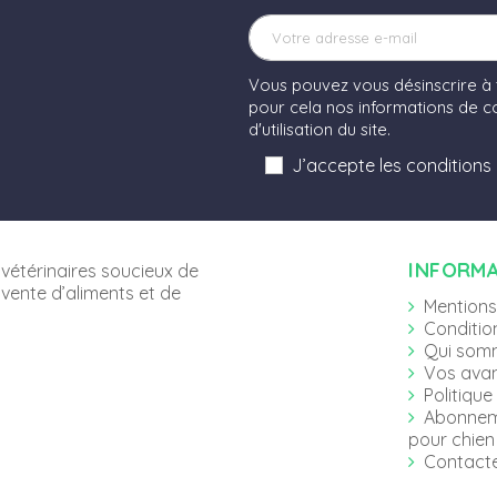
Vous pouvez vous désinscrire à
pour cela nos informations de co
d'utilisation du site.
J’accepte les conditions
INFORM
vétérinaires soucieux de
 vente d’aliments et de
Mentions
Conditio
Qui som
Vos ava
Politique
Abonnem
pour chien 
Contact