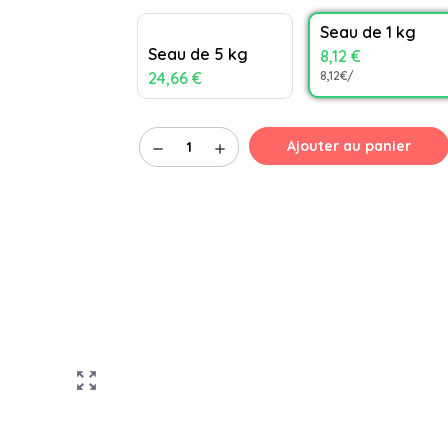
Seau de 1 kg
Seau de 5 kg
8,12 €
24,66 €
8,12€/
Ajouter au panier
remove
add
zoom_out_map