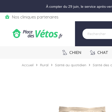
Aller aux paramètres d'accessibilité
Menu
Aller au contenu
Ajouter au panier
À compter du 29 juin, le service après-ve
Nos cliniques partenaires
CHIEN
CHAT
Accueil
Rural
Santé au quotidien
Santé des a
chevron_right
chevron_right
chevron_right