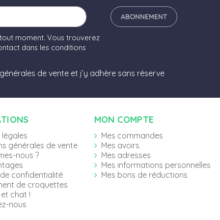
ABONNEMENT
 tout moment. Vous trouverez
ntact dans les conditions
 générales de vente et j’y adhère sans réserve
ATIONS
MON COMPTE
 légales
Mes commandes
ns générales de vente
Mes avoirs
mes-nous ?
Mes adresses
ntages
Mes informations personnelles
 de confidentialité
Mes bons de réductions
ent de croquettes
et chat !
ez-nous