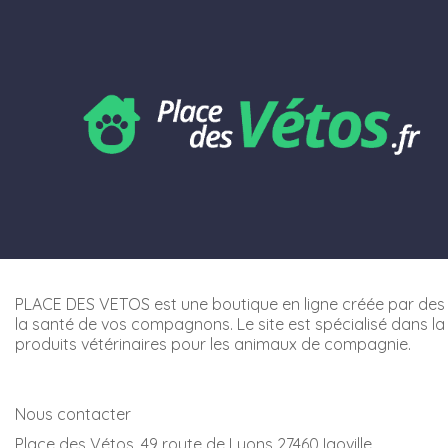
PLACE DES VETOS est une boutique en ligne créée par des 
la santé de vos compagnons. Le site est spécialisé dans la
produits vétérinaires pour les animaux de compagnie.
Nous contacter
Place des Vétos, 49 route de Lyons 27460 Igoville