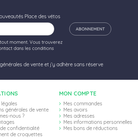
nouveautés Place des vétos
ABONNEMENT
 tout moment. Vous trouverez
ntact dans les conditions
 générales de vente et j’y adhère sans réserve
ATIONS
MON COMPTE
 légales
Mes commandes
ns générales de vente
Mes avoirs
mes-nous ?
Mes adresses
ntages
Mes informations personnelles
 de confidentialité
Mes bons de réductions
ent de croquettes