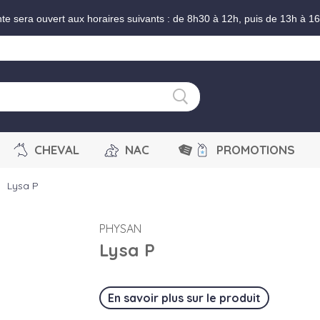
nte sera ouvert aux horaires suivants : de 8h30 à 12h, puis de 13h à 1
CHEVAL
NAC
PROMOTIONS
Lysa P
right
PHYSAN
Lysa P
En savoir plus sur le produit