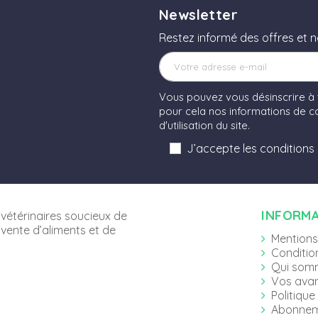
Newsletter
Restez informé des offres et 
Vous pouvez vous désinscrire à
pour cela nos informations de co
d'utilisation du site.
J’accepte les conditions
INFORM
vétérinaires soucieux de
 vente d’aliments et de
Mentions
Conditio
Qui som
Vos ava
Politique
Abonnem