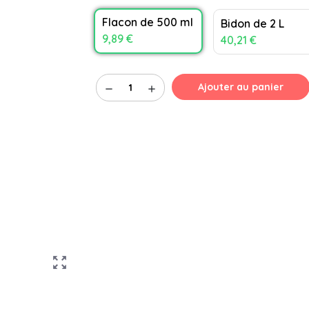
Flacon de 500 ml
Bidon de 2 L
9,89 €
40,21 €
Ajouter au panier
remove
add
zoom_out_map