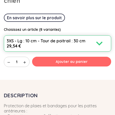
chien
En savoir plus sur le produit
Choisissez un article
(8 variantes)
expand_more
3XS - Lg : 10 cm - Tour de poitrail : 30 cm
29,54 €
Ajouter au panier
remove
add
DESCRIPTION
Protection de plaies et bandages pour les pattes
antérieures :