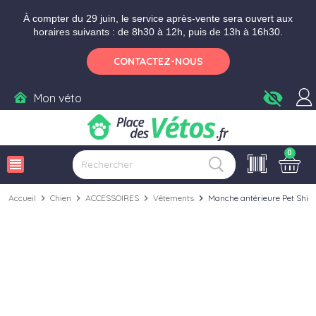
Aller aux paramètres d'accessibilité
Menu
Aller au contenu
Ajouter au panier
À compter du 29 juin, le service après-vente sera ouvert aux
horaires suivants : de 8h30 à 12h, puis de 13h à 16h30.
CONTACTEZ-NOUS
visibility_off
Mon véto
0
view_headline
Accueil
chevron_right
Chien
chevron_right
ACCESSOIRES
chevron_right
Vêtements
chevron_right
Manche antérieure Pet Shirt