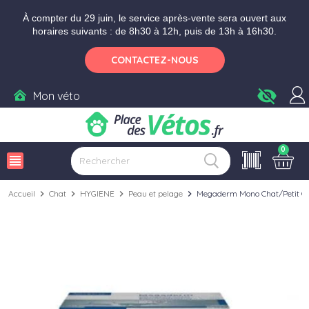
Aller aux paramètres d'accessibilité
Menu
Aller au contenu
Ajouter au panier
À compter du 29 juin, le service après-vente sera ouvert aux
horaires suivants : de 8h30 à 12h, puis de 13h à 16h30.
CONTACTEZ-NOUS
visibility_off
Mon véto
0
view_headline
Accueil
chevron_right
Chat
chevron_right
HYGIENE
chevron_right
Peau et pelage
chevron_right
Megaderm Mono Chat/Petit C