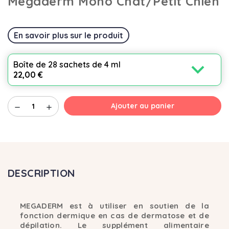
Megaderm Mono Chat/Petit Chien
En savoir plus sur le produit
expand_more
Boîte de 28 sachets de 4 ml
22,00 €
Ajouter au panier
remove
add
DESCRIPTION
MEGADERM est à utiliser en soutien de la
fonction dermique en cas de dermatose et de
dépilation. Le supplément alimentaire