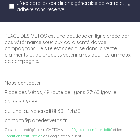
J’accepte les conditions générales de vente et j’y
adhère sans réserve
PLACE DES VETOS est une boutique en ligne créée par
des vétérinaires soucieux de la santé de vos
compagnons. Le site est spécialisé dans la vente
d’aliments et de produits vétérinaires pour les animaux
de compagnie.
Nous contacter
Place des Vétos, 49 route de Lyons 27460 Igoville
02 35 59 67 88
du lundi au vendredi 8h30 - 17h30
contact@placedesvetos.fr
Ce site est protégé par reCAPTCHA. Les
Règles de confidentialité
et les
Conditions d'utilisation
de Google s'appliquent.