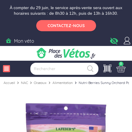
Aller aux paramètres d'accessibilité
Menu
Aller au contenu
Ajouter au panier
À compter du 29 juin, le service après-vente sera ouvert aux
horaires suivants : de 8h30 à 12h, puis de 13h à 16h30.
CONTACTEZ-NOUS
visibility_off
Mon véto
0
view_headline
Accueil
chevron_right
NAC
chevron_right
Oiseaux
chevron_right
Alimentation
chevron_right
Nutri-Berries Sunny Orchard Par