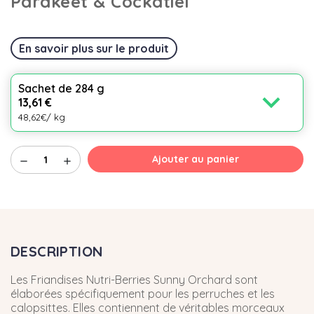
Parakeet & Cockatiel
En savoir plus sur le produit
Sachet de 284 g
expand_more
13,61 €
48,62€/ kg
Ajouter au panier
remove
add
DESCRIPTION
Les Friandises Nutri-Berries Sunny Orchard sont
élaborées spécifiquement pour les perruches et les
calopsittes. Elles contiennent de véritables morceaux