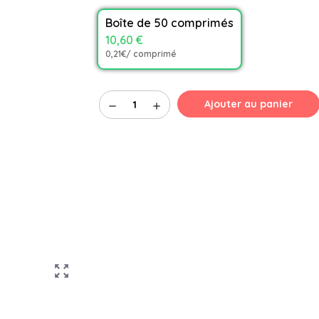
Boîte de 50 comprimés
10,60 €
0,21€/ comprimé
Ajouter au panier
remove
add
zoom_out_map