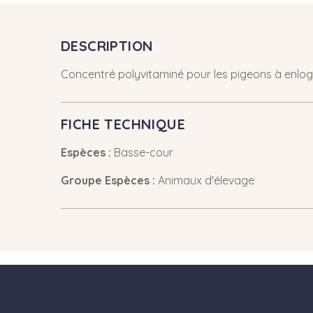
DESCRIPTION
Concentré polyvitaminé pour les pigeons à enlog
FICHE TECHNIQUE
Espèces :
Basse-cour
Groupe Espèces :
Animaux d'élevage