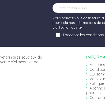
Vous pouvez vous désinscrire à
pour cela nos informations de co
d'utilisation du site.
J’accepte les conditions
INFORM
vétérinaires soucieux de
 vente d’aliments et de
Mentions
Conditio
Qui som
Vos ava
Politique
Abonnem
pour chien 
Contact