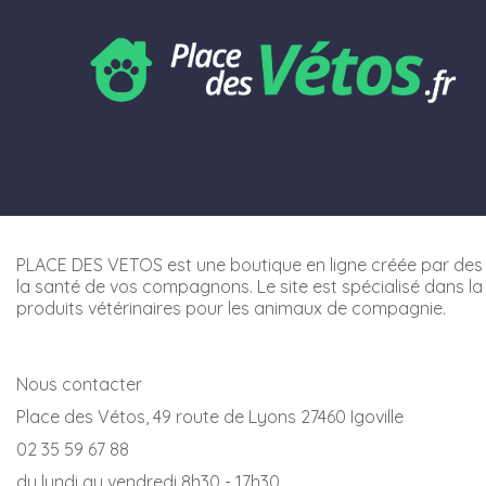
PLACE DES VETOS est une boutique en ligne créée par des 
la santé de vos compagnons. Le site est spécialisé dans la
produits vétérinaires pour les animaux de compagnie.
Nous contacter
Place des Vétos, 49 route de Lyons 27460 Igoville
02 35 59 67 88
du lundi au vendredi 8h30 - 17h30