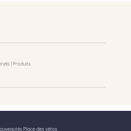
nels | Produits
nouveautés Place des vétos