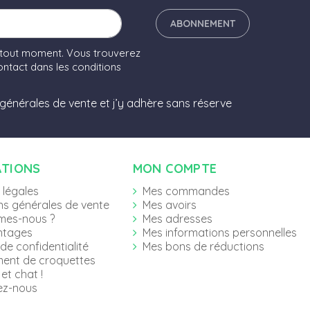
ABONNEMENT
 tout moment. Vous trouverez
ntact dans les conditions
 générales de vente et j’y adhère sans réserve
ATIONS
MON COMPTE
 légales
Mes commandes
ns générales de vente
Mes avoirs
mes-nous ?
Mes adresses
ntages
Mes informations personnelles
 de confidentialité
Mes bons de réductions
ent de croquettes
et chat !
ez-nous