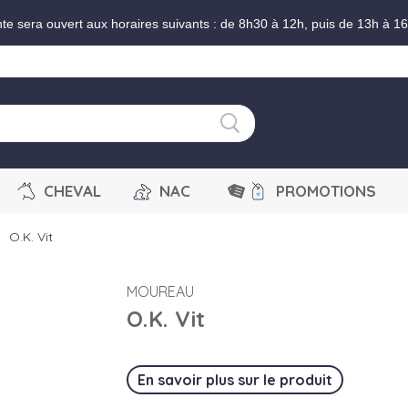
nte sera ouvert aux horaires suivants : de 8h30 à 12h, puis de 13h à 1
CHEVAL
NAC
PROMOTIONS
O.K. Vit
right
MOUREAU
O.K. Vit
En savoir plus sur le produit