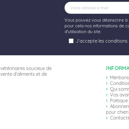
Vous pouvez vous désinscrire à
pour cela nos informations de co
d'utilisation du site.
J’accepte les conditions
INFORM
vétérinaires soucieux de
 vente d’aliments et de
Mentions
Conditio
Qui som
Vos ava
Politique
Abonnem
pour chien 
Contact