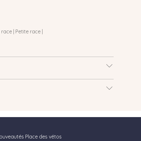
ace | Petite race |
nouveautés Place des vétos