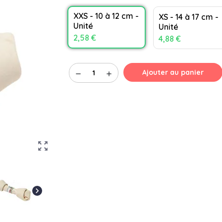
XXS - 10 à 12 cm -
XS - 14 à 17 cm -
Unité
Unité
2,58 €
4,88 €
Ajouter au panier
remove
add
zoom_out_map
chevron_right