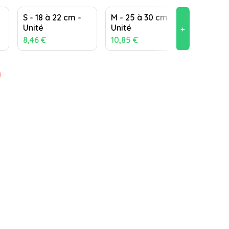
S - 18 à 22 cm -
M - 25 à 30 cm -
L - 30 à
Unité
Unité
Unité
add
8,46 €
10,85 €
18,86 €