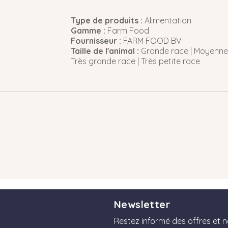
Type de produits :
Alimentation
Gamme :
Farm Food
Fournisseur :
FARM FOOD BV
Taille de l'animal :
Grande race | Moyenne r
Très grande race | Très petite race
Newsletter
Restez informé des offres et 