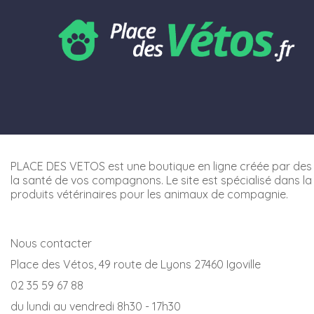
PLACE DES VETOS est une boutique en ligne créée par des 
la santé de vos compagnons. Le site est spécialisé dans la
produits vétérinaires pour les animaux de compagnie.
Nous contacter
Place des Vétos, 49 route de Lyons 27460 Igoville
02 35 59 67 88
du lundi au vendredi 8h30 - 17h30