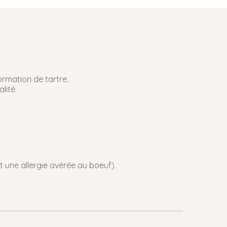
ormation de tartre.
lité.
 une allergie avérée au boeuf).