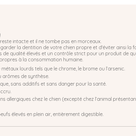
!
reste intacte et il ne tombe pas en morceaux.
der la dentition de votre chien propre et d'éviter ainsi la f
de qualité élevés et un contrôle strict pour un produit de qua
s, propres à la consommation humaine.
métaux lourds tels que le chrome, le brome ou l’arsenic.
u arômes de synthèse.
ique, sans additifs et sans danger pour la santé.
accru.
s allergiques chez le chien (excepté chez l’animal présentant
fs élevés en plein air, entièrement digestible.