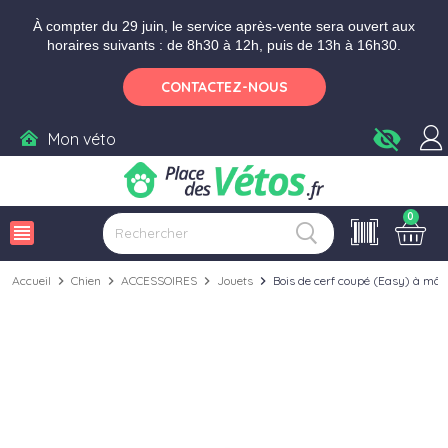
Aller aux paramètres d'accessibilité
Menu
Aller au contenu
Ajouter au panier
À compter du 29 juin, le service après-vente sera ouvert aux
horaires suivants : de 8h30 à 12h, puis de 13h à 16h30.
CONTACTEZ-NOUS
visibility_off
Mon véto
0
view_headline
Accueil
chevron_right
Chien
chevron_right
ACCESSOIRES
chevron_right
Jouets
chevron_right
Bois de cerf coupé (Easy) à mâ